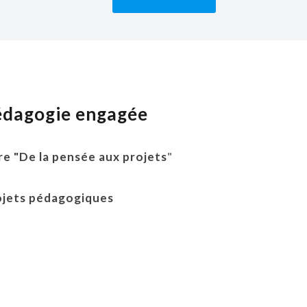
édagogie engagée
re "De la pensée aux projets
"
ojets pédagogiques