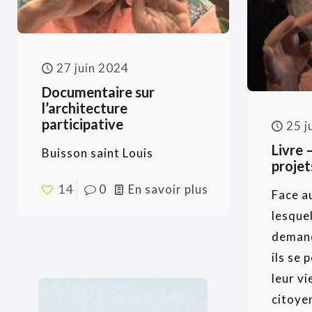
27 juin 2024
Documentaire sur
l’architecture
participative
25 j
Livre 
Buisson saint Louis
projet
14
0
En savoir plus
Face a
lesquel
deman
ils se 
leur vi
citoyen