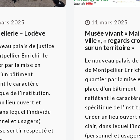
mars 2025
11 mars 2025
tellerie – Lodève
Musée vivant « Mai
ville », « regards cr
eau palais de justice
sur un territoire »
pellier Enrichir le
Le nouveau palais de 
r par la mise en
de Montpellier Enrich
d’un bâtiment
quartier par la mise 
nt le caractère
place d’un bâtiment
que de l’institution.
reflétant le caractèr
n lieu ouvert et
spécifique de l’instit
dans lequel l’individu
Créer un lieu ouvert 
nnel et usagers)
clair, dans lequel l’in
se sentir respecté et
(personnel et usager
...