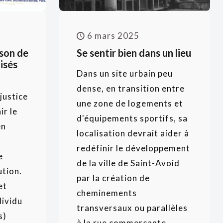
6 mars 2025
son de
Se sentir bien dans un lieu
oisés
Dans un site urbain peu
dense, en transition entre
justice
une zone de logements et
ir le
d'équipements sportifs, sa
en
localisation devrait aider à
redéfinir le développement
e
de la ville de Saint-Avoid
ution.
par la création de
et
cheminements
dividu
transversaux ou parallèles
s)
à la rue commercante.