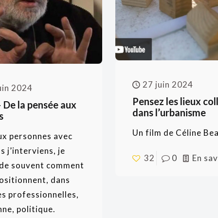
27 juin 2024
uin 2024
Pensez les lieux col
– De la pensée aux
dans l’urbanisme
s
Un film de Céline Be
ux personnes avec
s j’interviens, je
32
0
En sav
de souvent comment
positionnent, dans
es professionnelles,
ne, politique.