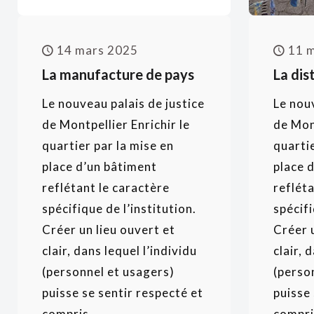
14 mars 2025
11 
La manufacture de pays
La dis
Le nouveau palais de justice
Le nouv
de Montpellier Enrichir le
de Mont
quartier par la mise en
quartie
place d’un bâtiment
place 
reflétant le caractère
refléta
spécifique de l’institution.
spécifi
Créer un lieu ouvert et
Créer u
clair, dans lequel l’individu
clair, 
(personnel et usagers)
(perso
puisse se sentir respecté et
puisse 
compris...
compris