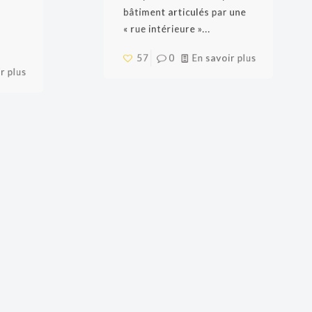
terrain, l’ambassade se
la cour
compose de deux corps de
bâtiment articulés par une
es
« rue intérieure »...
57
0
En savoir plus
oir plus