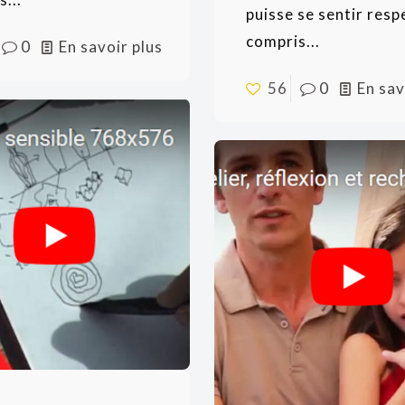
puisse se sentir resp
compris...
0
En savoir plus
56
0
En sav