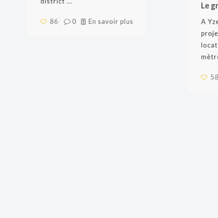
dans la chaîne Aravalli du
Le gr
district ...
A Yzeur
projet
86
0
En savoir plus
locatif
mètres 
58