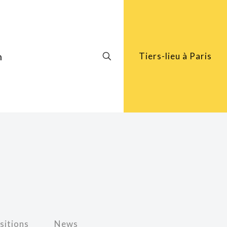
h
Tiers-lieu à Paris
sitions
News