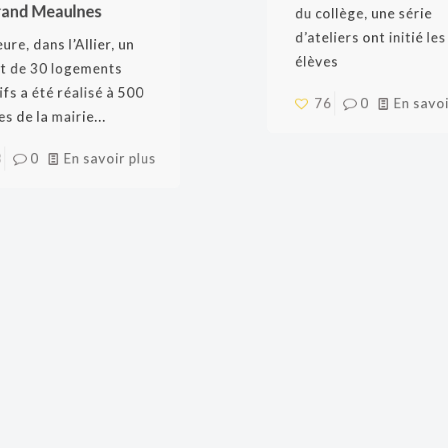
prendrait place dans 
and Meaulnes
du collège, une série
e, dans l’Allier, un
d’ateliers ont initié l
 de 30 logements
élèves
s a été réalisé à 500
de la mairie...
76
0
En sav
0
En savoir plus