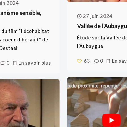
uin 2024
anisme sensible,
27 juin 2024
Vallée de l’Aubayg
 du film "l'écohabitat
Étude sur la Vallée d
s coeur d'hérault" de
l’Aubaygue
Destael
63
0
En sav
0
En savoir plus