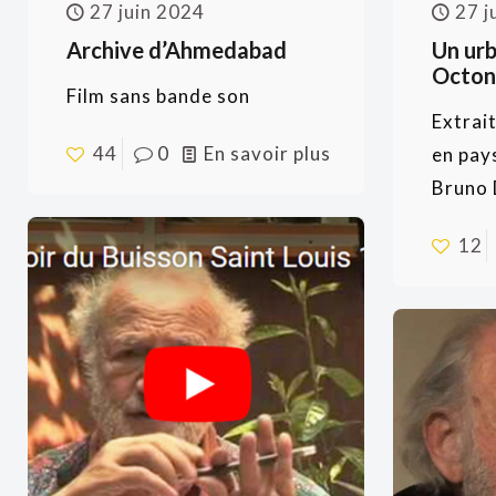
27 juin 2024
27 j
Archive d’Ahmedabad
Un urb
Octon
Film sans bande son
Extrait
44
0
En savoir plus
en pay
Bruno 
12